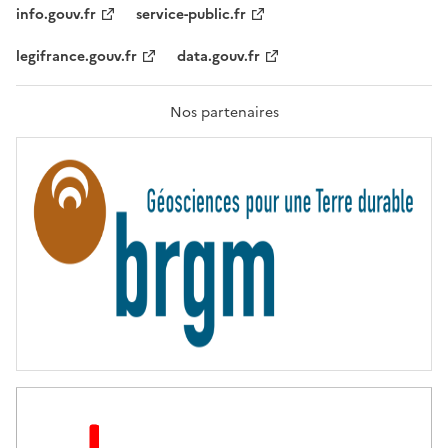
T
info.gouv.fr
service-public.fr
É
,
legifrance.gouv.fr
data.gouv.fr
F
R
A
T
Nos partenaires
E
R
N
I
T
É