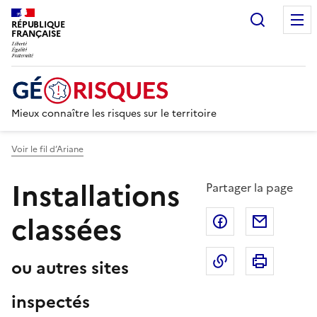
Recherc
RÉPUBLIQUE
FRANÇAISE
Mieux connaître les risques sur le territoire
Voir le fil d’Ariane
Installations
Partager la page
classées
Partager sur F
Partage
Copier dans le 
Imprim
ou autres sites
inspectés