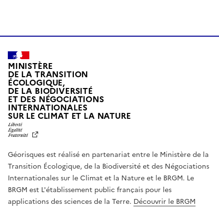
MINISTÈRE
DE LA TRANSITION
ÉCOLOGIQUE,
DE LA BIODIVERSITÉ
ET DES NÉGOCIATIONS
INTERNATIONALES
L
SUR LE CLIMAT ET LA NATURE
I
B
E
R
Géorisques est réalisé en partenariat entre le Ministère de la
T
É
Transition Écologique, de la Biodiversité et des Négociations
,
Internationales sur le Climat et la Nature et le BRGM. Le
É
G
BRGM est L'établissement public français pour les
A
applications des sciences de la Terre.
Découvrir le BRGM
L
I