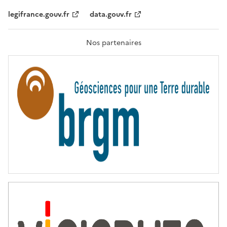
,
legifrance.gouv.fr
data.gouv.fr
F
R
A
T
Nos partenaires
E
R
N
I
T
É