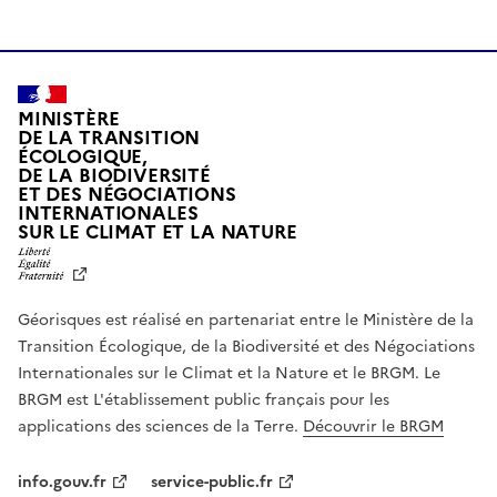
MINISTÈRE
DE LA TRANSITION
ÉCOLOGIQUE,
DE LA BIODIVERSITÉ
ET DES NÉGOCIATIONS
INTERNATIONALES
L
SUR LE CLIMAT ET LA NATURE
I
B
E
R
Géorisques est réalisé en partenariat entre le Ministère de la
T
É
Transition Écologique, de la Biodiversité et des Négociations
,
Internationales sur le Climat et la Nature et le BRGM. Le
É
G
BRGM est L'établissement public français pour les
A
applications des sciences de la Terre.
Découvrir le BRGM
L
I
T
info.gouv.fr
service-public.fr
É