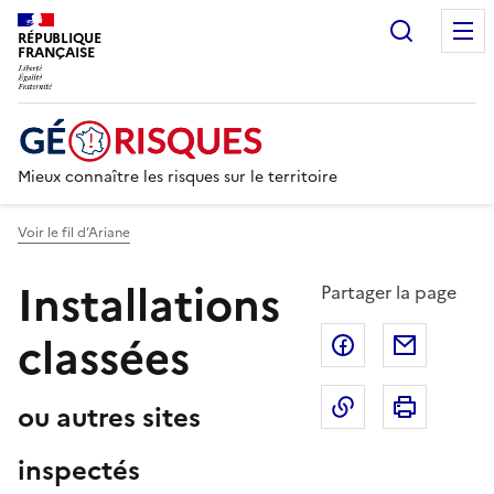
Recherc
RÉPUBLIQUE
FRANÇAISE
Mieux connaître les risques sur le territoire
Voir le fil d’Ariane
Installations
Partager la page
classées
Partager sur F
Partage
Copier dans le 
Imprim
ou autres sites
inspectés