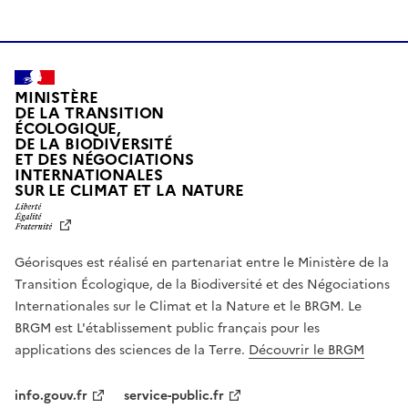
MINISTÈRE
DE LA TRANSITION
ÉCOLOGIQUE,
DE LA BIODIVERSITÉ
ET DES NÉGOCIATIONS
INTERNATIONALES
L
SUR LE CLIMAT ET LA NATURE
I
B
E
R
Géorisques est réalisé en partenariat entre le Ministère de la
T
É
Transition Écologique, de la Biodiversité et des Négociations
,
Internationales sur le Climat et la Nature et le BRGM. Le
É
G
BRGM est L'établissement public français pour les
A
applications des sciences de la Terre.
Découvrir le BRGM
L
I
T
info.gouv.fr
service-public.fr
É