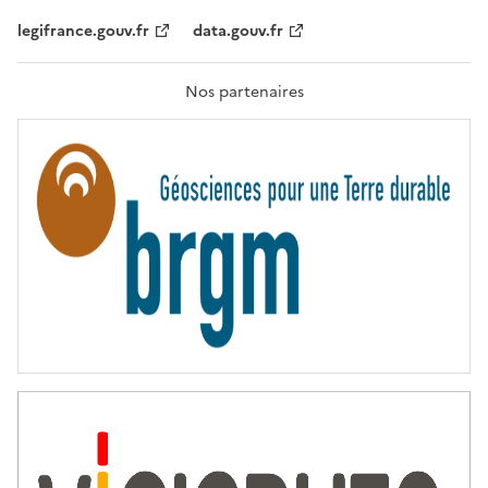
,
legifrance.gouv.fr
data.gouv.fr
F
R
A
T
Nos partenaires
E
R
N
I
T
É