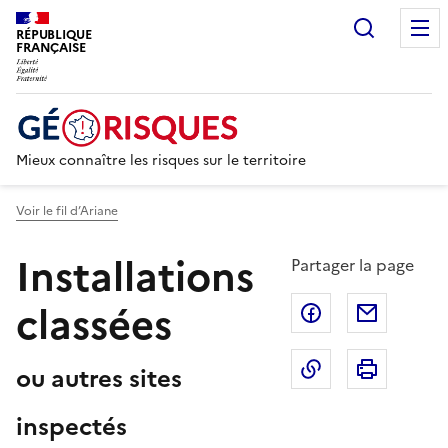
Recherc
RÉPUBLIQUE
FRANÇAISE
Mieux connaître les risques sur le territoire
Voir le fil d’Ariane
Installations
Partager la page
classées
Partager sur F
Partage
Copier dans le 
Imprim
ou autres sites
inspectés