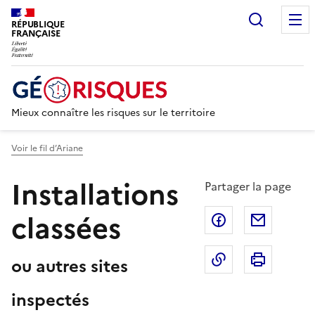
Recherc
RÉPUBLIQUE
FRANÇAISE
Mieux connaître les risques sur le territoire
Voir le fil d’Ariane
Installations
Partager la page
classées
Partager sur F
Partage
Copier dans le 
Imprim
ou autres sites
inspectés