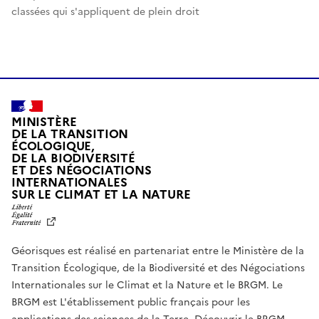
classées qui s'appliquent de plein droit
MINISTÈRE
DE LA TRANSITION
ÉCOLOGIQUE,
DE LA BIODIVERSITÉ
ET DES NÉGOCIATIONS
INTERNATIONALES
L
SUR LE CLIMAT ET LA NATURE
I
B
E
R
Géorisques est réalisé en partenariat entre le Ministère de la
T
É
Transition Écologique, de la Biodiversité et des Négociations
,
Internationales sur le Climat et la Nature et le BRGM. Le
É
G
BRGM est L'établissement public français pour les
A