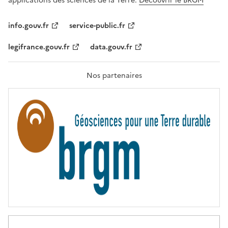
applications des sciences de la Terre.
Découvrir le BRGM
L
I
T
info.gouv.fr
service-public.fr
É
,
legifrance.gouv.fr
data.gouv.fr
F
R
A
T
Nos partenaires
E
R
N
I
T
É