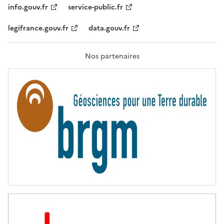
T
info.gouv.fr
service-public.fr
É
,
legifrance.gouv.fr
data.gouv.fr
F
R
A
T
Nos partenaires
E
R
N
I
T
É