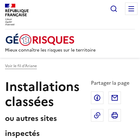
Recherc
RÉPUBLIQUE
FRANÇAISE
Mieux connaître les risques sur le territoire
Voir le fil d’Ariane
Installations
Partager la page
classées
Partager sur F
Partage
Copier dans le 
Imprim
ou autres sites
inspectés