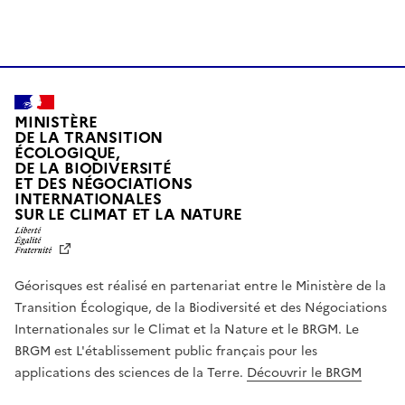
MINISTÈRE
DE LA TRANSITION
ÉCOLOGIQUE,
DE LA BIODIVERSITÉ
ET DES NÉGOCIATIONS
INTERNATIONALES
L
SUR LE CLIMAT ET LA NATURE
I
B
E
R
Géorisques est réalisé en partenariat entre le Ministère de la
T
É
Transition Écologique, de la Biodiversité et des Négociations
,
Internationales sur le Climat et la Nature et le BRGM. Le
É
G
BRGM est L'établissement public français pour les
A
applications des sciences de la Terre.
Découvrir le BRGM
L
I