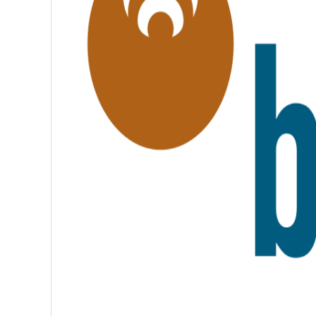
É
,
F
R
A
T
E
R
N
I
T
É