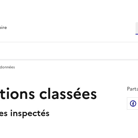
R
oire
 données
ations classées
Part
tes inspectés