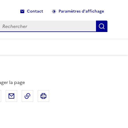
Contact
Paramètres d'affichage
echercher
Recherche
ager la page
Partager sur Facebook
Partager par email
Copier dans le presse-papier
Imprimer