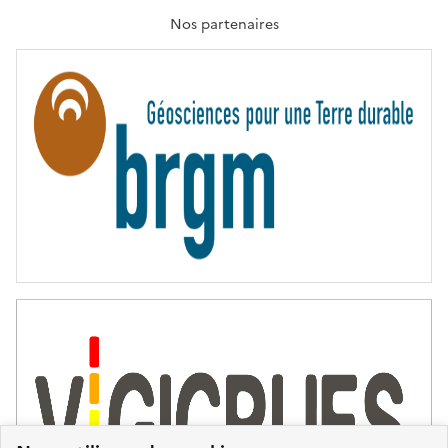
A
T
Nos partenaires
E
R
N
I
T
É