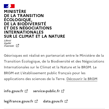
MINISTÈRE
DE LA TRANSITION
ÉCOLOGIQUE,
DE LA BIODIVERSITÉ
ET DES NÉGOCIATIONS
INTERNATIONALES
L
SUR LE CLIMAT ET LA NATURE
I
B
E
R
Géorisques est réalisé en partenariat entre le Ministère de la
T
É
Transition Écologique, de la Biodiversité et des Négociations
,
Internationales sur le Climat et la Nature et le BRGM. Le
É
G
BRGM est L'établissement public français pour les
A
applications des sciences de la Terre.
Découvrir le BRGM
L
I
T
info.gouv.fr
service-public.fr
É
,
legifrance.gouv.fr
data.gouv.fr
F
R