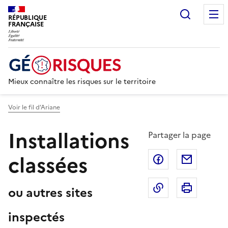
Recherc
RÉPUBLIQUE
FRANÇAISE
Mieux connaître les risques sur le territoire
Voir le fil d’Ariane
Installations
Partager la page
classées
Partager sur F
Partage
Copier dans le 
Imprim
ou autres sites
inspectés