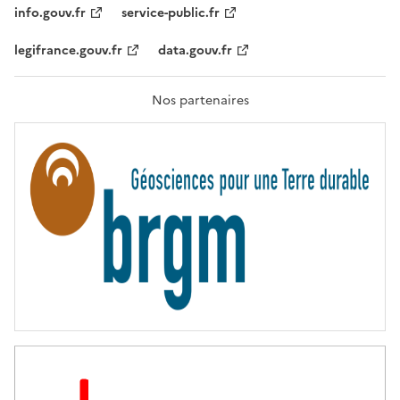
T
info.gouv.fr
service-public.fr
É
,
legifrance.gouv.fr
data.gouv.fr
F
R
A
T
Nos partenaires
E
R
N
I
T
É