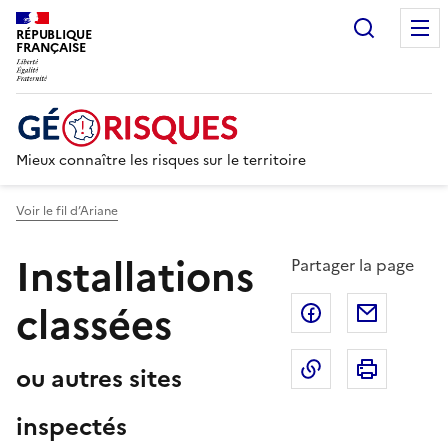
Recherc
RÉPUBLIQUE
FRANÇAISE
Mieux connaître les risques sur le territoire
Voir le fil d’Ariane
Installations
Partager la page
classées
Partager sur F
Partage
Copier dans le 
Imprim
ou autres sites
inspectés