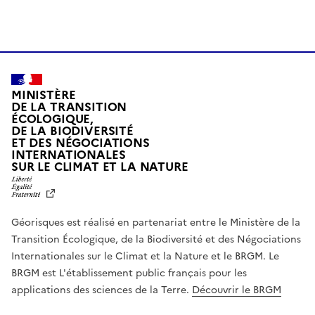
MINISTÈRE
DE LA TRANSITION
ÉCOLOGIQUE,
DE LA BIODIVERSITÉ
ET DES NÉGOCIATIONS
INTERNATIONALES
L
SUR LE CLIMAT ET LA NATURE
I
B
E
R
Géorisques est réalisé en partenariat entre le Ministère de la
T
É
Transition Écologique, de la Biodiversité et des Négociations
,
Internationales sur le Climat et la Nature et le BRGM. Le
É
G
BRGM est L'établissement public français pour les
A
applications des sciences de la Terre.
Découvrir le BRGM
L
I