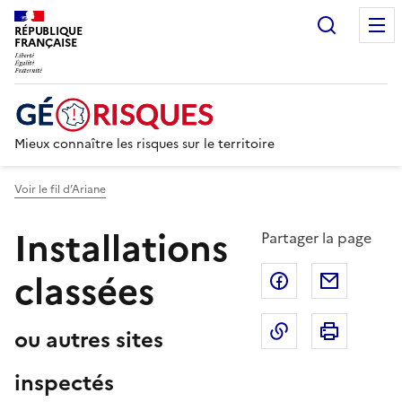
Recherc
RÉPUBLIQUE
FRANÇAISE
Mieux connaître les risques sur le territoire
Voir le fil d’Ariane
Installations
Partager la page
classées
Partager sur F
Partage
Copier dans le 
Imprim
ou autres sites
inspectés