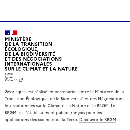
MINISTÈRE
DE LA TRANSITION
ÉCOLOGIQUE,
DE LA BIODIVERSITÉ
ET DES NÉGOCIATIONS
INTERNATIONALES
L
SUR LE CLIMAT ET LA NATURE
I
B
E
R
Géorisques est réalisé en partenariat entre le Ministère de la
T
É
Transition Écologique, de la Biodiversité et des Négociations
,
Internationales sur le Climat et la Nature et le BRGM. Le
É
G
BRGM est L'établissement public français pour les
A
applications des sciences de la Terre.
Découvrir le BRGM
L
I