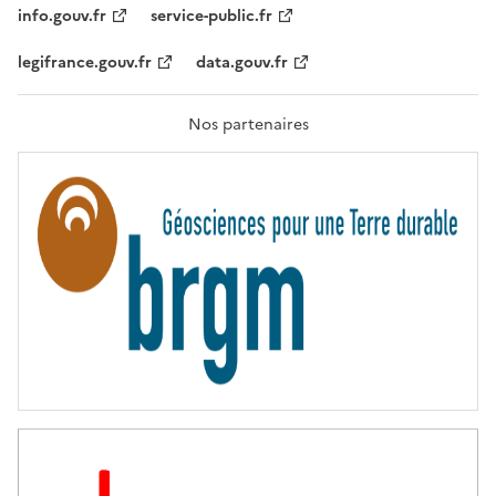
T
info.gouv.fr
service-public.fr
É
,
legifrance.gouv.fr
data.gouv.fr
F
R
A
T
Nos partenaires
E
R
N
I
T
É