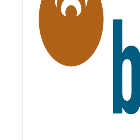
É
,
F
R
A
T
E
R
N
I
T
É