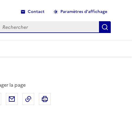
Contact
Paramètres d'affichage
echercher
Recherche
ager la page
Partager sur Facebook
Partager par email
Copier dans le presse-papier
Imprimer