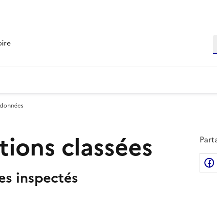
R
oire
 données
ations classées
Part
tes inspectés