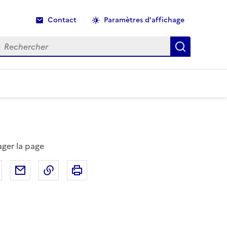
Contact
Paramètres d'affichage
echercher
Recherche
ager la page
Partager sur Facebook
Partager par email
Copier dans le presse-papier
Imprimer