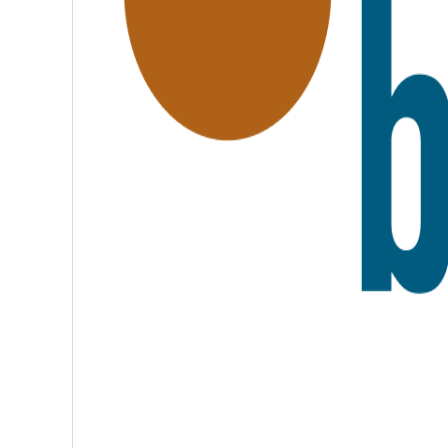
A
T
E
R
N
I
T
É