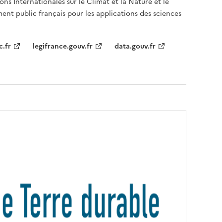
ons Internationales sur le Climat et la Nature et le
ent public français pour les applications des sciences
c.fr
legifrance.gouv.fr
data.gouv.fr