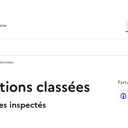
R
oire
 données
ations classées
Part
tes inspectés