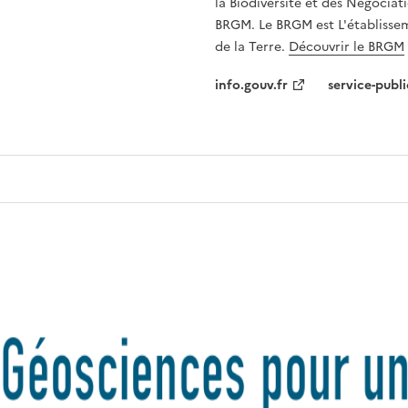
la Biodiversité et des Négociati
BRGM. Le BRGM est L'établissem
de la Terre.
Découvrir le BRGM
info.gouv.fr
service-publi