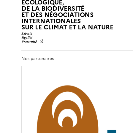
ÉCOLOGIQUE,
DE LA BIODIVERSITÉ
ET DES NÉGOCIATIONS
INTERNATIONALES
L
SUR LE CLIMAT ET LA NATURE
I
B
E
R
T
Nos partenaires
É
,
É
G
A
L
I
T
É
,
F
R