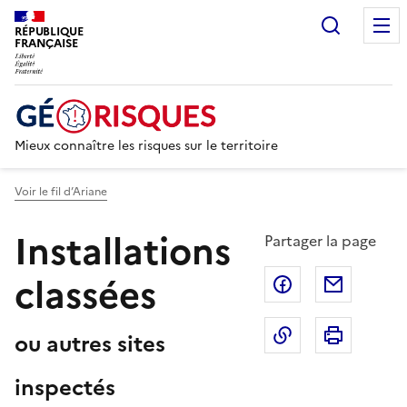
Recherc
RÉPUBLIQUE
FRANÇAISE
Mieux connaître les risques sur le territoire
Voir le fil d’Ariane
Installations
Partager la page
classées
Partager sur F
Partage
Copier dans le 
Imprim
ou autres sites
inspectés