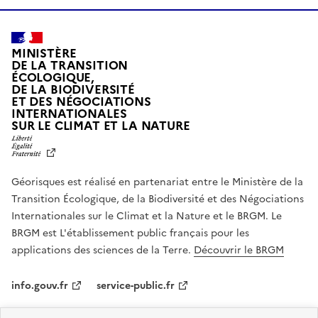
MINISTÈRE
DE LA TRANSITION
ÉCOLOGIQUE,
DE LA BIODIVERSITÉ
ET DES NÉGOCIATIONS
INTERNATIONALES
L
SUR LE CLIMAT ET LA NATURE
I
B
E
R
Géorisques est réalisé en partenariat entre le Ministère de la
T
É
Transition Écologique, de la Biodiversité et des Négociations
,
Internationales sur le Climat et la Nature et le BRGM. Le
É
G
BRGM est L'établissement public français pour les
A
applications des sciences de la Terre.
Découvrir le BRGM
L
I
T
info.gouv.fr
service-public.fr
É
,
legifrance.gouv.fr
data.gouv.fr