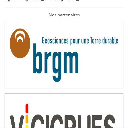
F
R
A
T
Nos partenaires
E
R
N
I
T
É