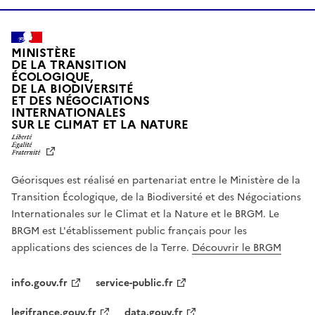
MINISTÈRE
DE LA TRANSITION
ÉCOLOGIQUE,
DE LA BIODIVERSITÉ
ET DES NÉGOCIATIONS
INTERNATIONALES
L
SUR LE CLIMAT ET LA NATURE
I
B
E
R
Géorisques est réalisé en partenariat entre le Ministère de la
T
É
Transition Écologique, de la Biodiversité et des Négociations
,
Internationales sur le Climat et la Nature et le BRGM. Le
É
G
BRGM est L'établissement public français pour les
A
applications des sciences de la Terre.
Découvrir le BRGM
L
I
T
info.gouv.fr
service-public.fr
É
,
legifrance.gouv.fr
data.gouv.fr