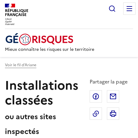
Recherc
RÉPUBLIQUE
FRANÇAISE
Mieux connaître les risques sur le territoire
Voir le fil d’Ariane
Installations
Partager la page
classées
Partager sur F
Partage
Copier dans le 
Imprim
ou autres sites
inspectés