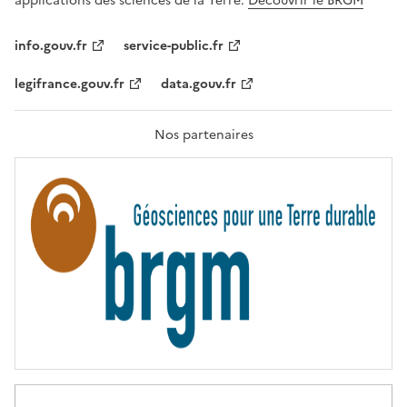
applications des sciences de la Terre.
Découvrir le BRGM
L
I
T
info.gouv.fr
service-public.fr
É
,
legifrance.gouv.fr
data.gouv.fr
F
R
A
T
Nos partenaires
E
R
N
I
T
É