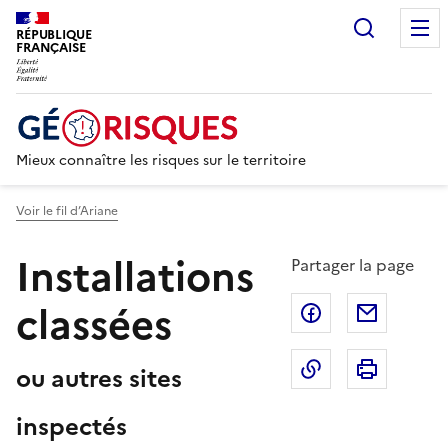
Recherc
RÉPUBLIQUE
FRANÇAISE
Mieux connaître les risques sur le territoire
Voir le fil d’Ariane
Installations
Partager la page
classées
Partager sur F
Partage
Copier dans le 
Imprim
ou autres sites
inspectés