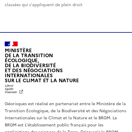
classées qui s'appliquent de plein droit
MINISTÈRE
DE LA TRANSITION
ÉCOLOGIQUE,
DE LA BIODIVERSITÉ
ET DES NÉGOCIATIONS
INTERNATIONALES
L
SUR LE CLIMAT ET LA NATURE
I
B
E
R
Géorisques est réalisé en partenariat entre le Ministère de la
T
É
Transition Écologique, de la Biodiversité et des Négociations
,
Internationales sur le Climat et la Nature et le BRGM. Le
É
G
BRGM est L'établissement public français pour les
A