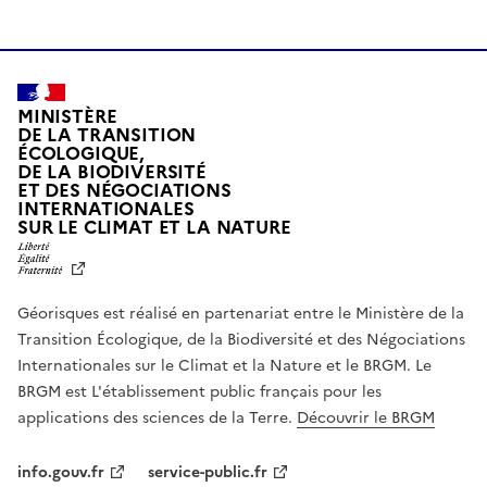
MINISTÈRE
DE LA TRANSITION
ÉCOLOGIQUE,
DE LA BIODIVERSITÉ
ET DES NÉGOCIATIONS
INTERNATIONALES
L
SUR LE CLIMAT ET LA NATURE
I
B
E
R
Géorisques est réalisé en partenariat entre le Ministère de la
T
É
Transition Écologique, de la Biodiversité et des Négociations
,
Internationales sur le Climat et la Nature et le BRGM. Le
É
G
BRGM est L'établissement public français pour les
A
applications des sciences de la Terre.
Découvrir le BRGM
L
I
T
info.gouv.fr
service-public.fr
É