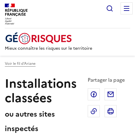
Recherc
RÉPUBLIQUE
FRANÇAISE
Mieux connaître les risques sur le territoire
Voir le fil d’Ariane
Installations
Partager la page
classées
Partager sur F
Partage
Copier dans le 
Imprim
ou autres sites
inspectés