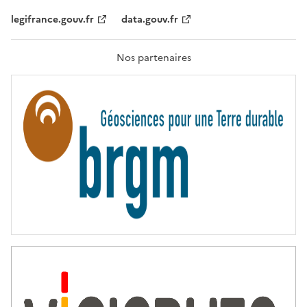
,
legifrance.gouv.fr
data.gouv.fr
F
R
A
T
Nos partenaires
E
R
N
I
T
É