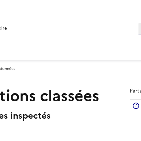
R
oire
 données
ations classées
Part
tes inspectés