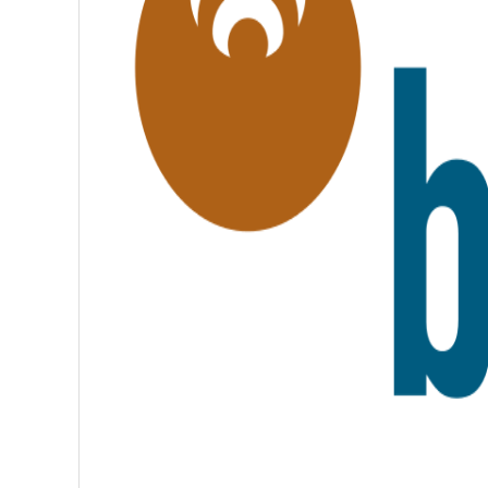
É
,
F
R
A
T
E
R
N
I
T
É