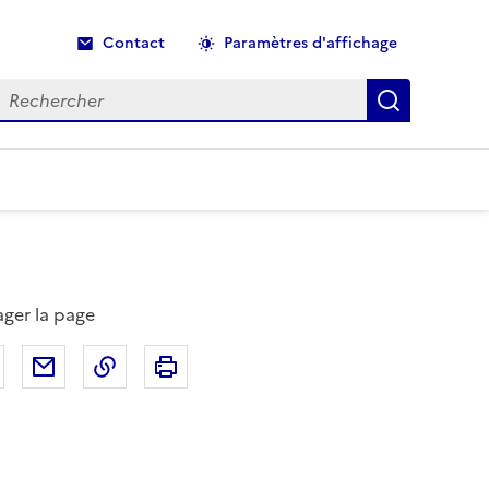
Contact
Paramètres d'affichage
echercher
Recherche
ager la page
Partager sur Facebook
Partager par email
Copier dans le presse-papier
Imprimer