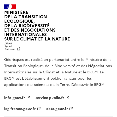
MINISTÈRE
DE LA TRANSITION
ÉCOLOGIQUE,
DE LA BIODIVERSITÉ
ET DES NÉGOCIATIONS
INTERNATIONALES
L
SUR LE CLIMAT ET LA NATURE
I
B
E
R
Géorisques est réalisé en partenariat entre le Ministère de la
T
É
Transition Écologique, de la Biodiversité et des Négociations
,
Internationales sur le Climat et la Nature et le BRGM. Le
É
G
BRGM est L'établissement public français pour les
A
applications des sciences de la Terre.
Découvrir le BRGM
L
I
T
info.gouv.fr
service-public.fr
É
,
legifrance.gouv.fr
data.gouv.fr
F
R