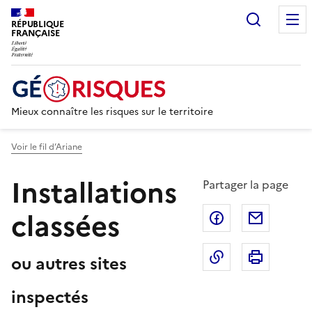
Recherc
RÉPUBLIQUE
FRANÇAISE
Mieux connaître les risques sur le territoire
Voir le fil d’Ariane
Installations
Partager la page
classées
Partager sur F
Partage
Copier dans le 
Imprim
ou autres sites
inspectés