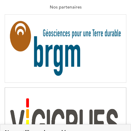
A
T
Nos partenaires
E
R
N
I
T
É