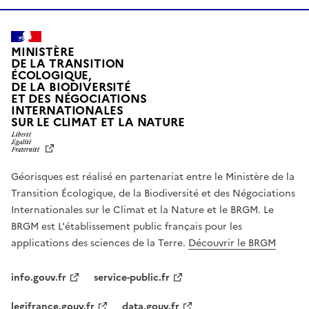
MINISTÈRE
DE LA TRANSITION
ÉCOLOGIQUE,
DE LA BIODIVERSITÉ
ET DES NÉGOCIATIONS
INTERNATIONALES
L
SUR LE CLIMAT ET LA NATURE
I
B
E
R
Géorisques est réalisé en partenariat entre le Ministère de la
T
É
Transition Écologique, de la Biodiversité et des Négociations
,
Internationales sur le Climat et la Nature et le BRGM. Le
É
G
BRGM est L'établissement public français pour les
A
applications des sciences de la Terre.
Découvrir le BRGM
L
I
T
info.gouv.fr
service-public.fr
É
,
legifrance.gouv.fr
data.gouv.fr