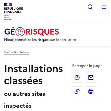
Recherc
RÉPUBLIQUE
FRANÇAISE
Mieux connaître les risques sur le territoire
Voir le fil d’Ariane
Installations
Partager la page
classées
Partager sur F
Partage
Copier dans le 
Imprim
ou autres sites
inspectés