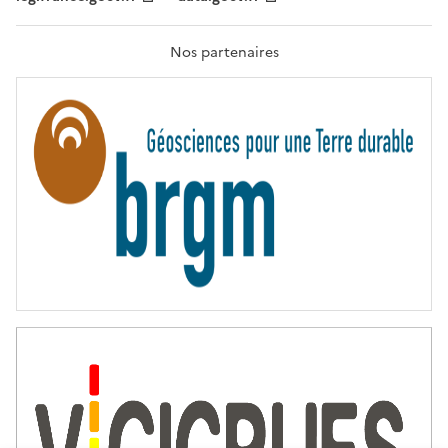
F
R
A
T
Nos partenaires
E
R
N
I
T
É