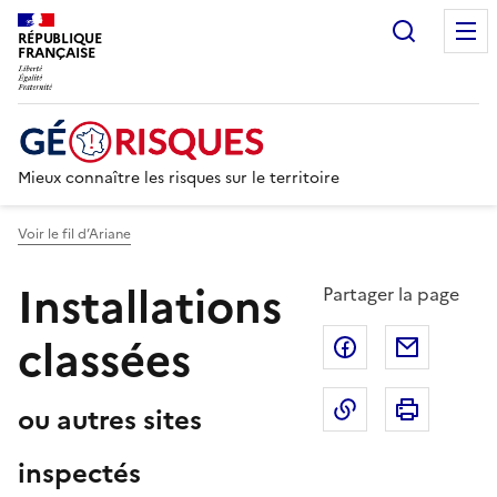
Recherc
RÉPUBLIQUE
FRANÇAISE
Mieux connaître les risques sur le territoire
Voir le fil d’Ariane
Installations
Partager la page
classées
Partager sur F
Partage
Copier dans le 
Imprim
ou autres sites
inspectés