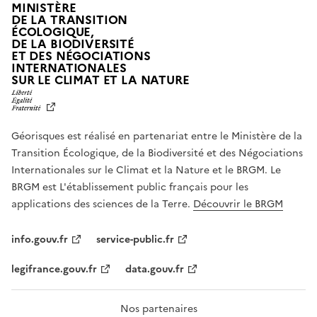
MINISTÈRE
DE LA TRANSITION
ÉCOLOGIQUE,
DE LA BIODIVERSITÉ
ET DES NÉGOCIATIONS
INTERNATIONALES
L
SUR LE CLIMAT ET LA NATURE
I
B
E
R
Géorisques est réalisé en partenariat entre le Ministère de la
T
É
Transition Écologique, de la Biodiversité et des Négociations
,
Internationales sur le Climat et la Nature et le BRGM. Le
É
G
BRGM est L'établissement public français pour les
A
applications des sciences de la Terre.
Découvrir le BRGM
L
I
T
info.gouv.fr
service-public.fr
É
,
legifrance.gouv.fr
data.gouv.fr
F
R
A
T
Nos partenaires