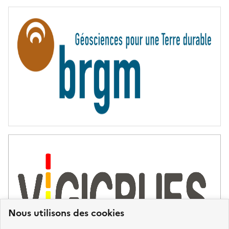
E
R
N
I
T
É
Nous utilisons des cookies