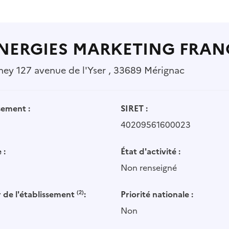
ENERGIES MARKETING FRA
hey 127 avenue de l'Yser , 33689 Mérignac
sement :
SIRET :
40209561600023
 :
État d'activité :
Non renseigné
 de l'établissement
(2)
:
Priorité nationale :
Non