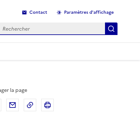
Contact
Paramètres d'affichage
echercher
Recherche
ager la page
Partager sur Facebook
Partager par email
Copier dans le presse-papier
Imprimer