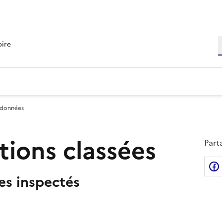
R
oire
 données
ations classées
Part
tes inspectés