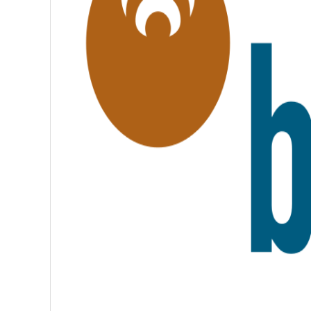
É
,
F
R
A
T
E
R
N
I
T
É