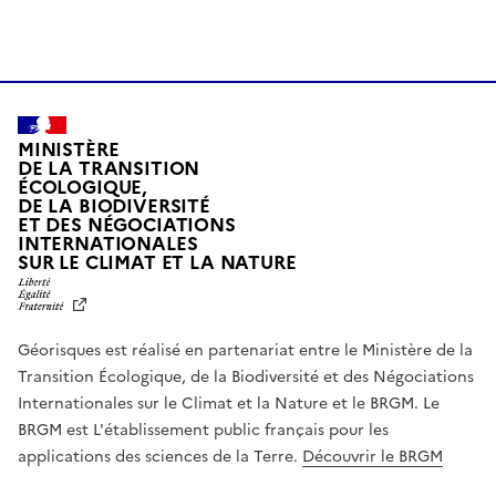
MINISTÈRE
DE LA TRANSITION
ÉCOLOGIQUE,
DE LA BIODIVERSITÉ
ET DES NÉGOCIATIONS
INTERNATIONALES
L
SUR LE CLIMAT ET LA NATURE
I
B
E
R
Géorisques est réalisé en partenariat entre le Ministère de la
T
É
Transition Écologique, de la Biodiversité et des Négociations
,
Internationales sur le Climat et la Nature et le BRGM. Le
É
G
BRGM est L'établissement public français pour les
A
applications des sciences de la Terre.
Découvrir le BRGM
L
I