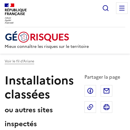
Recherc
RÉPUBLIQUE
FRANÇAISE
Mieux connaître les risques sur le territoire
Voir le fil d’Ariane
Installations
Partager la page
classées
Partager sur F
Partage
Copier dans le 
Imprim
ou autres sites
inspectés