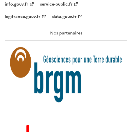
T
info.gouv.fr
service-public.fr
É
,
legifrance.gouv.fr
data.gouv.fr
F
R
A
T
Nos partenaires
E
R
N
I
T
É