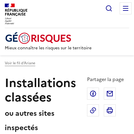
Recherc
RÉPUBLIQUE
FRANÇAISE
Mieux connaître les risques sur le territoire
Voir le fil d’Ariane
Installations
Partager la page
classées
Partager sur F
Partage
Copier dans le 
Imprim
ou autres sites
inspectés