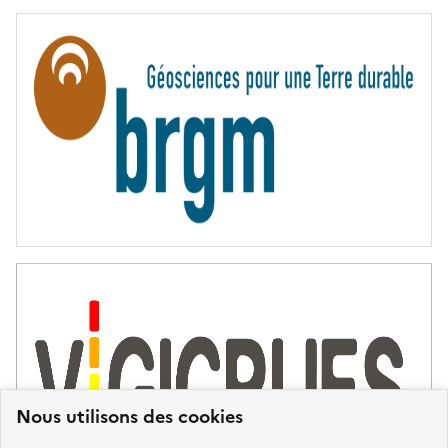
E
R
N
I
T
É
Nous utilisons des cookies