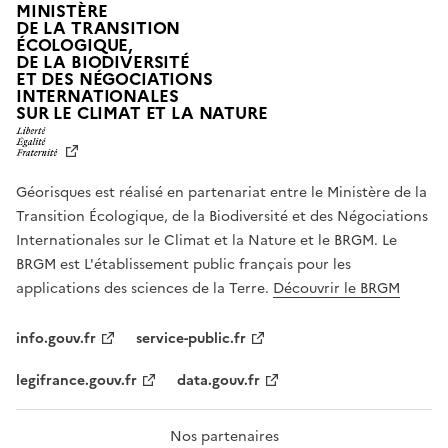
MINISTÈRE
DE LA TRANSITION
ÉCOLOGIQUE,
DE LA BIODIVERSITÉ
ET DES NÉGOCIATIONS
INTERNATIONALES
L
SUR LE CLIMAT ET LA NATURE
I
B
E
R
Géorisques est réalisé en partenariat entre le Ministère de la
T
É
Transition Écologique, de la Biodiversité et des Négociations
,
Internationales sur le Climat et la Nature et le BRGM. Le
É
G
BRGM est L'établissement public français pour les
A
applications des sciences de la Terre.
Découvrir le BRGM
L
I
T
info.gouv.fr
service-public.fr
É
,
legifrance.gouv.fr
data.gouv.fr
F
R
A
T
Nos partenaires