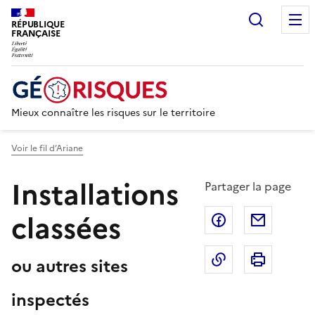
Recherc
RÉPUBLIQUE
FRANÇAISE
Mieux connaître les risques sur le territoire
Voir le fil d’Ariane
Installations
Partager la page
classées
Partager sur F
Partage
Copier dans le 
Imprim
ou autres sites
inspectés