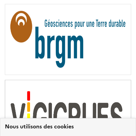
E
R
N
I
T
É
Nous utilisons des cookies