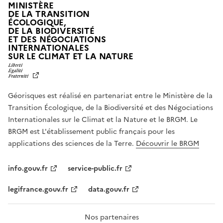
MINISTÈRE
DE LA TRANSITION
ÉCOLOGIQUE,
DE LA BIODIVERSITÉ
ET DES NÉGOCIATIONS
INTERNATIONALES
L
SUR LE CLIMAT ET LA NATURE
I
B
E
R
Géorisques est réalisé en partenariat entre le Ministère de la
T
É
Transition Écologique, de la Biodiversité et des Négociations
,
Internationales sur le Climat et la Nature et le BRGM. Le
É
G
BRGM est L'établissement public français pour les
A
applications des sciences de la Terre.
Découvrir le BRGM
L
I
T
info.gouv.fr
service-public.fr
É
,
legifrance.gouv.fr
data.gouv.fr
F
R
A
T
Nos partenaires