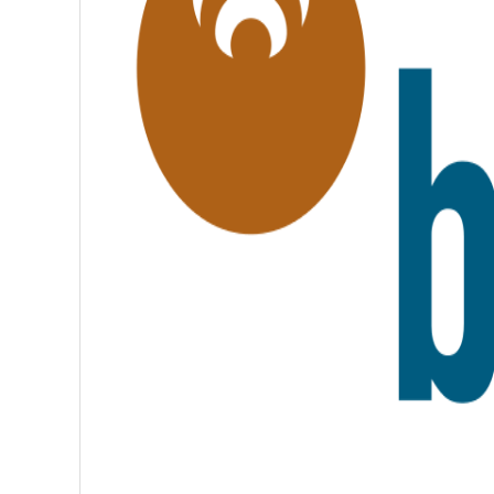
É
,
F
R
A
T
E
R
N
I
T
É