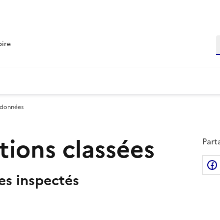
R
oire
 données
ations classées
Part
tes inspectés