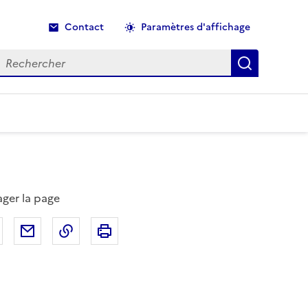
Contact
Paramètres d'affichage
echercher
Recherche
ager la page
Partager sur Facebook
Partager par email
Copier dans le presse-papier
Imprimer