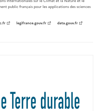
ons Internationales sur le Climat et la Nature et le
ent public français pour les applications des sciences
c.fr
legifrance.gouv.fr
data.gouv.fr