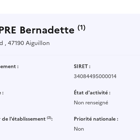
RE Bernadette
(1)
rd , 47190 Aiguillon
sement :
SIRET :
34084495000014
 :
État d'activité :
Non renseigné
 de l'établissement
(2)
:
Priorité nationale :
Non