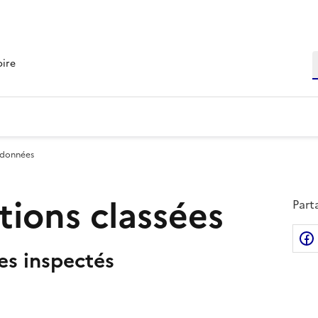
R
oire
 données
ations classées
Part
tes inspectés