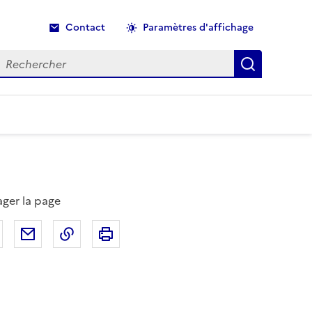
Contact
Paramètres d'affichage
echercher
Recherche
ager la page
Partager sur Facebook
Partager par email
Copier dans le presse-papier
Imprimer