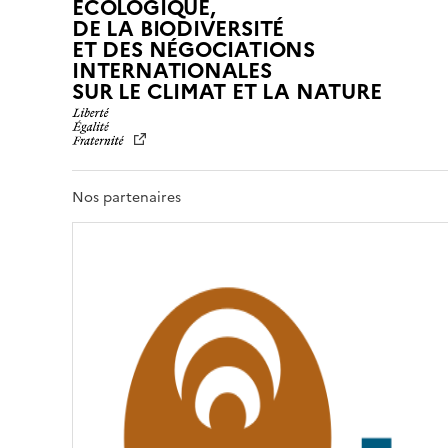
ÉCOLOGIQUE,
DE LA BIODIVERSITÉ
ET DES NÉGOCIATIONS
INTERNATIONALES
L
SUR LE CLIMAT ET LA NATURE
I
B
E
R
T
Nos partenaires
É
,
É
G
A
L
I
T
É
,
F
R