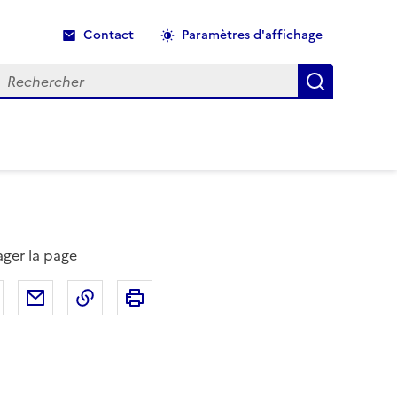
Contact
Paramètres d'affichage
echercher
Recherche
ager la page
Partager sur Facebook
Partager par email
Copier dans le presse-papier
Imprimer