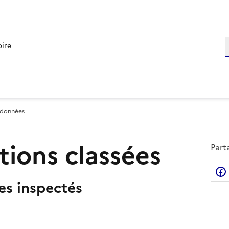
R
oire
 données
ations classées
Part
tes inspectés