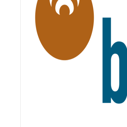
É
,
F
R
A
T
E
R
N
I
T
É