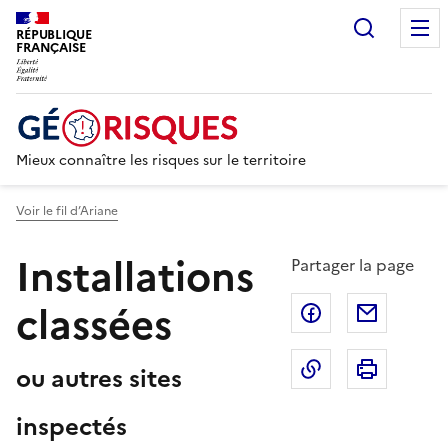
Recherc
RÉPUBLIQUE
FRANÇAISE
Mieux connaître les risques sur le territoire
Voir le fil d’Ariane
Installations
Partager la page
classées
Partager sur F
Partage
Copier dans le 
Imprim
ou autres sites
inspectés