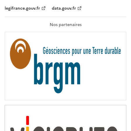
,
legifrance.gouv.fr
data.gouv.fr
F
R
A
T
Nos partenaires
E
R
N
I
T
É