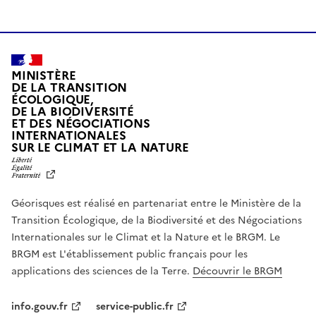
MINISTÈRE
DE LA TRANSITION
ÉCOLOGIQUE,
DE LA BIODIVERSITÉ
ET DES NÉGOCIATIONS
INTERNATIONALES
L
SUR LE CLIMAT ET LA NATURE
I
B
E
R
Géorisques est réalisé en partenariat entre le Ministère de la
T
É
Transition Écologique, de la Biodiversité et des Négociations
,
Internationales sur le Climat et la Nature et le BRGM. Le
É
G
BRGM est L'établissement public français pour les
A
applications des sciences de la Terre.
Découvrir le BRGM
L
I
T
info.gouv.fr
service-public.fr
É