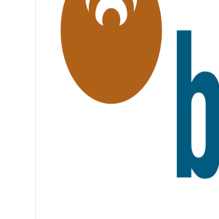
É
,
F
R
A
T
E
R
N
I
T
É