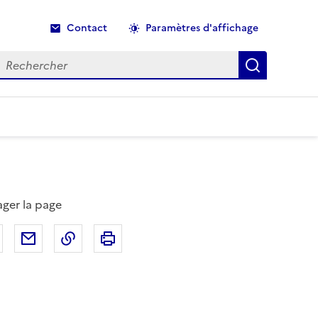
Contact
Paramètres d'affichage
echercher
Recherche
ager la page
Partager sur Facebook
Partager par email
Copier dans le presse-papier
Imprimer