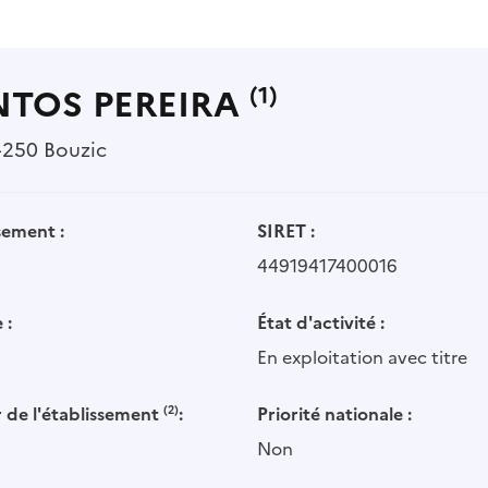
NTOS PEREIRA
(1)
4250 Bouzic
sement :
SIRET :
44919417400016
 :
État d'activité :
En exploitation avec titre
 de l'établissement
(2)
:
Priorité nationale :
Non