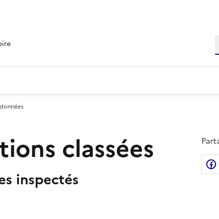
R
oire
 données
ations classées
Part
tes inspectés