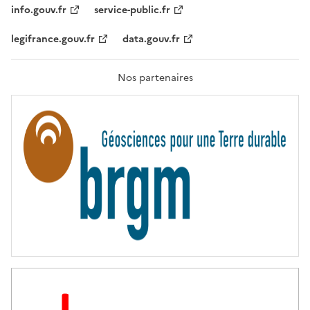
T
info.gouv.fr
service-public.fr
É
,
legifrance.gouv.fr
data.gouv.fr
F
R
A
T
Nos partenaires
E
R
N
I
T
É