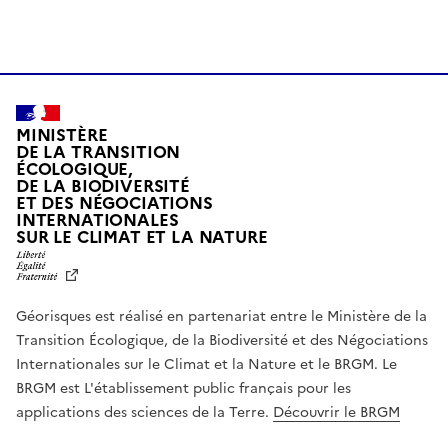
MINISTÈRE
DE LA TRANSITION
ÉCOLOGIQUE,
DE LA BIODIVERSITÉ
ET DES NÉGOCIATIONS
INTERNATIONALES
L
SUR LE CLIMAT ET LA NATURE
I
B
E
R
Géorisques est réalisé en partenariat entre le Ministère de la
T
É
Transition Écologique, de la Biodiversité et des Négociations
,
Internationales sur le Climat et la Nature et le BRGM. Le
É
G
BRGM est L'établissement public français pour les
A
applications des sciences de la Terre.
Découvrir le BRGM
L
I