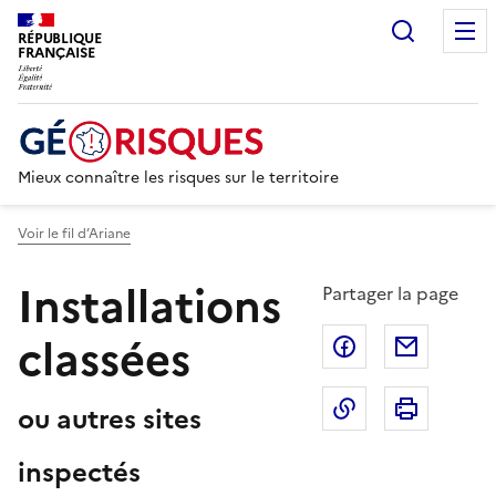
Recherc
RÉPUBLIQUE
FRANÇAISE
Mieux connaître les risques sur le territoire
Voir le fil d’Ariane
Installations
Partager la page
classées
Partager sur F
Partage
Copier dans le 
Imprim
ou autres sites
inspectés