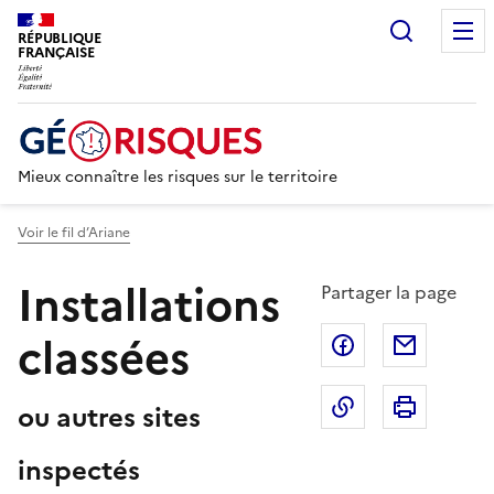
Recherc
RÉPUBLIQUE
FRANÇAISE
Mieux connaître les risques sur le territoire
Voir le fil d’Ariane
Installations
Partager la page
classées
Partager sur F
Partage
Copier dans le 
Imprim
ou autres sites
inspectés