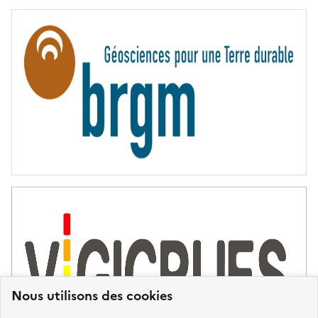
E
R
N
I
T
É
Nous utilisons des cookies