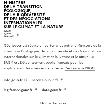
MINISTÈRE
DE LA TRANSITION
ÉCOLOGIQUE,
DE LA BIODIVERSITÉ
ET DES NÉGOCIATIONS
INTERNATIONALES
L
SUR LE CLIMAT ET LA NATURE
I
B
E
R
Géorisques est réalisé en partenariat entre le Ministère de la
T
É
Transition Écologique, de la Biodiversité et des Négociations
,
Internationales sur le Climat et la Nature et le BRGM. Le
É
G
BRGM est L'établissement public français pour les
A
applications des sciences de la Terre.
Découvrir le BRGM
L
I
T
info.gouv.fr
service-public.fr
É
,
legifrance.gouv.fr
data.gouv.fr
F
R
A
T
Nos partenaires