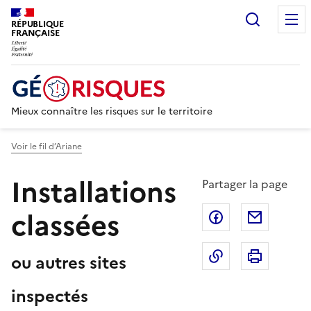
Recherc
RÉPUBLIQUE
FRANÇAISE
Mieux connaître les risques sur le territoire
Voir le fil d’Ariane
Installations
Partager la page
classées
Partager sur F
Partage
Copier dans le 
Imprim
ou autres sites
inspectés