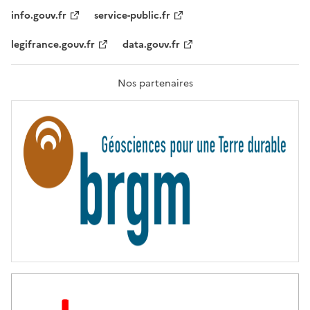
I
T
info.gouv.fr
service-public.fr
É
,
legifrance.gouv.fr
data.gouv.fr
F
R
A
T
Nos partenaires
E
R
N
I
T
É