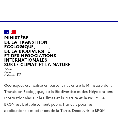
MINISTÈRE
DE LA TRANSITION
ÉCOLOGIQUE,
DE LA BIODIVERSITÉ
ET DES NÉGOCIATIONS
INTERNATIONALES
L
SUR LE CLIMAT ET LA NATURE
I
B
E
R
Géorisques est réalisé en partenariat entre le Ministère de la
T
É
Transition Écologique, de la Biodiversité et des Négociations
,
Internationales sur le Climat et la Nature et le BRGM. Le
É
G
BRGM est L'établissement public français pour les
A
applications des sciences de la Terre.
Découvrir le BRGM
L