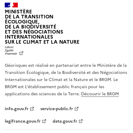
MINISTÈRE
DE LA TRANSITION
ÉCOLOGIQUE,
DE LA BIODIVERSITÉ
ET DES NÉGOCIATIONS
INTERNATIONALES
L
SUR LE CLIMAT ET LA NATURE
I
B
E
R
Géorisques est réalisé en partenariat entre le Ministère de la
T
É
Transition Écologique, de la Biodiversité et des Négociations
,
Internationales sur le Climat et la Nature et le BRGM. Le
É
G
BRGM est L'établissement public français pour les
A
applications des sciences de la Terre.
Découvrir le BRGM
L
I
T
info.gouv.fr
service-public.fr
É
,
legifrance.gouv.fr
data.gouv.fr
F
R
A