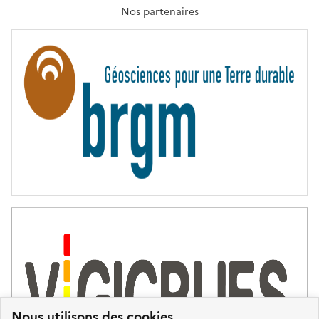
T
Nos partenaires
E
R
N
I
T
É
Nous utilisons des cookies