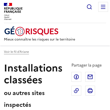
Recherc
RÉPUBLIQUE
FRANÇAISE
Mieux connaître les risques sur le territoire
Voir le fil d’Ariane
Installations
Partager la page
classées
Partager sur F
Partage
Copier dans le 
Imprim
ou autres sites
inspectés