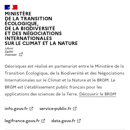
MINISTÈRE
DE LA TRANSITION
ÉCOLOGIQUE,
DE LA BIODIVERSITÉ
ET DES NÉGOCIATIONS
INTERNATIONALES
L
SUR LE CLIMAT ET LA NATURE
I
B
E
R
Géorisques est réalisé en partenariat entre le Ministère de la
T
É
Transition Écologique, de la Biodiversité et des Négociations
,
Internationales sur le Climat et la Nature et le BRGM. Le
É
G
BRGM est L'établissement public français pour les
A
applications des sciences de la Terre.
Découvrir le BRGM
L
I
T
info.gouv.fr
service-public.fr
É
,
legifrance.gouv.fr
data.gouv.fr
F
R