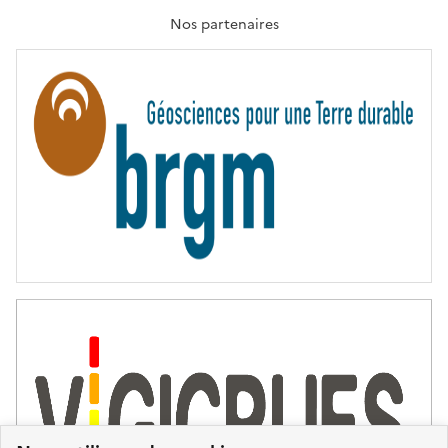
A
T
Nos partenaires
E
R
N
I
T
É