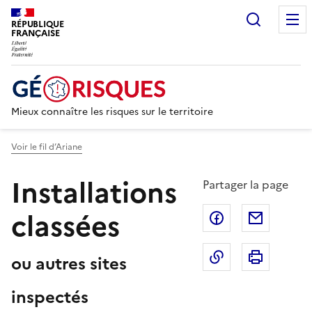
Recherc
RÉPUBLIQUE
FRANÇAISE
Mieux connaître les risques sur le territoire
Voir le fil d’Ariane
Installations
Partager la page
classées
Partager sur F
Partage
Copier dans le 
Imprim
ou autres sites
inspectés