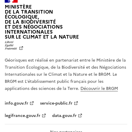
MINISTÈRE
DE LA TRANSITION
ÉCOLOGIQUE,
DE LA BIODIVERSITÉ
ET DES NÉGOCIATIONS
INTERNATIONALES
L
SUR LE CLIMAT ET LA NATURE
I
B
E
R
Géorisques est réalisé en partenariat entre le Ministère de la
T
É
Transition Écologique, de la Biodiversité et des Négociations
,
Internationales sur le Climat et la Nature et le BRGM. Le
É
G
BRGM est L'établissement public français pour les
A
applications des sciences de la Terre.
Découvrir le BRGM
L
I
T
info.gouv.fr
service-public.fr
É
,
legifrance.gouv.fr
data.gouv.fr
F
R
A
T