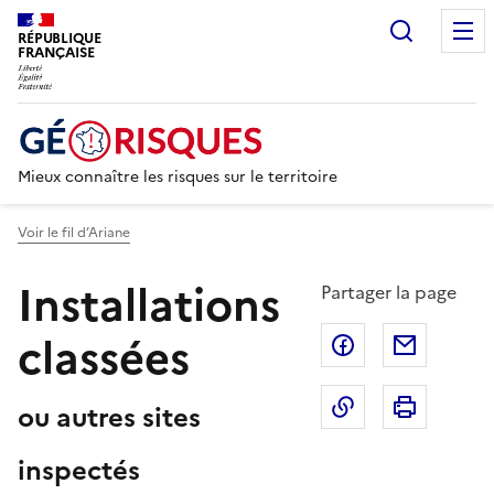
Recherc
RÉPUBLIQUE
FRANÇAISE
Mieux connaître les risques sur le territoire
Voir le fil d’Ariane
Installations
Partager la page
classées
Partager sur F
Partage
Copier dans le 
Imprim
ou autres sites
inspectés