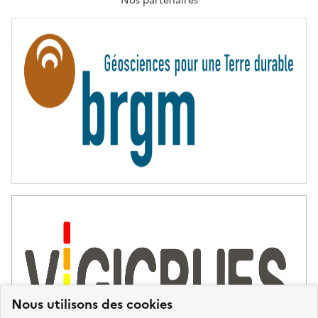
Nos partenaires
E
R
N
I
T
É
Nous utilisons des cookies