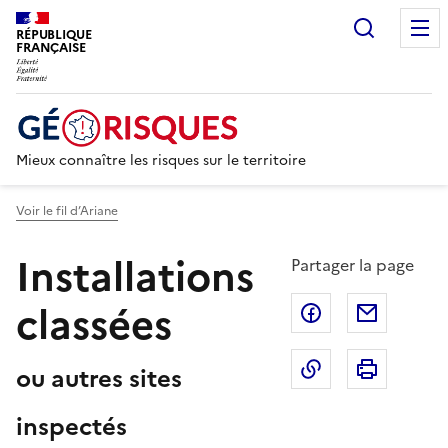
Recherc
RÉPUBLIQUE
FRANÇAISE
Mieux connaître les risques sur le territoire
Voir le fil d’Ariane
Installations
Partager la page
classées
Partager sur F
Partage
Copier dans le 
Imprim
ou autres sites
inspectés