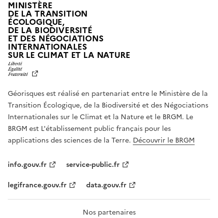
MINISTÈRE
DE LA TRANSITION
ÉCOLOGIQUE,
DE LA BIODIVERSITÉ
ET DES NÉGOCIATIONS
INTERNATIONALES
L
SUR LE CLIMAT ET LA NATURE
I
B
E
R
Géorisques est réalisé en partenariat entre le Ministère de la
T
É
Transition Écologique, de la Biodiversité et des Négociations
,
Internationales sur le Climat et la Nature et le BRGM. Le
É
G
BRGM est L'établissement public français pour les
A
applications des sciences de la Terre.
Découvrir le BRGM
L
I
T
info.gouv.fr
service-public.fr
É
,
legifrance.gouv.fr
data.gouv.fr
F
R
A
T
Nos partenaires