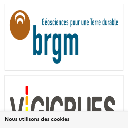
E
R
N
I
T
É
Nous utilisons des cookies