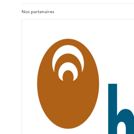
R
T
Nos partenaires
É
,
É
G
A
L
I
T
É
,
F
R
A
T
E
R
N
I
T