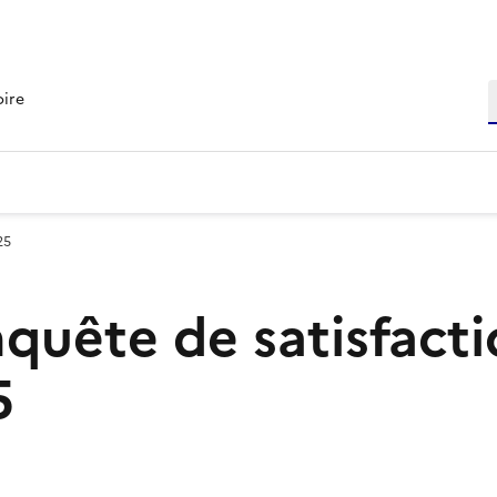
R
oire
25
nquête de satisfact
5