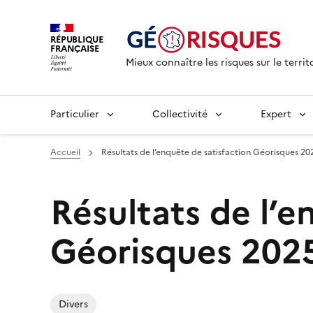
RÉPUBLIQUE
FRANÇAISE
Mieux connaître les risques sur le territ
Particulier
Collectivité
Expert
Accueil
Résultats de l’enquête de satisfaction Géorisques 20
Résultats de l’e
Géorisques 202
Divers