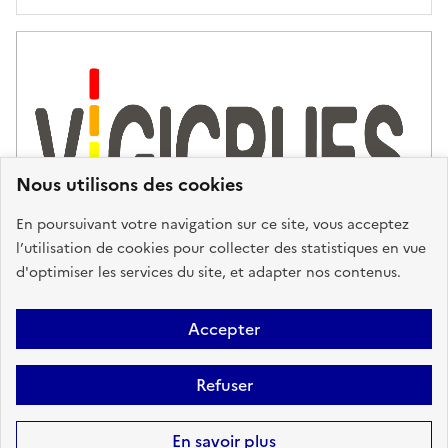
Nous utilisons des cookies
En poursuivant votre navigation sur ce site, vous acceptez
l’utilisation de cookies pour collecter des statistiques en vue
d'optimiser les services du site, et adapter nos contenus.
Plan du site
Accessibilité : partiellement conforme
Mentions
Accepter
Légales
Données personnelles
Gestion des cookies
FAQ
Refuser
Glossaire
BRGM
Sauf mention contraire, tous les contenus de ce site sont sous
licence
En savoir plus