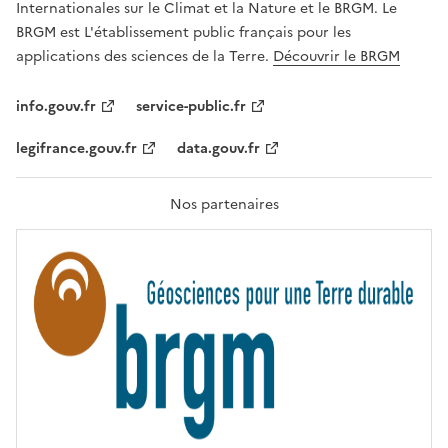
Internationales sur le Climat et la Nature et le BRGM. Le
É
G
BRGM est L'établissement public français pour les
A
applications des sciences de la Terre.
Découvrir le BRGM
L
I
T
info.gouv.fr
service-public.fr
É
,
legifrance.gouv.fr
data.gouv.fr
F
R
A
T
Nos partenaires
E
R
N
I
T
É