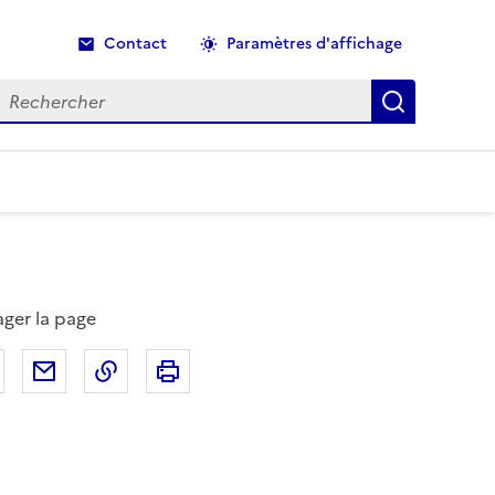
Contact
Paramètres d'affichage
echercher
Recherche
ager la page
Partager sur Facebook
Partager par email
Copier dans le presse-papier
Imprimer