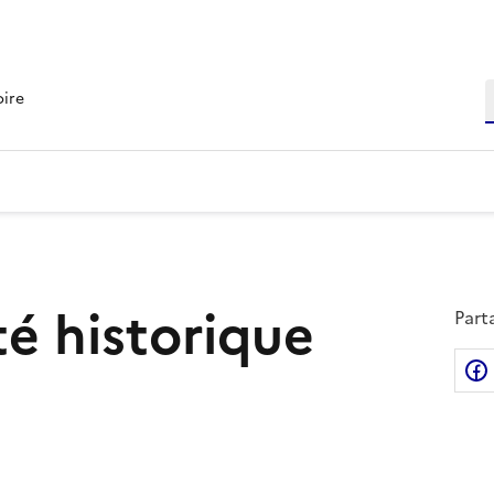
R
oire
té historique
Part