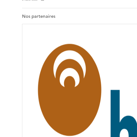
E
R
T
Nos partenaires
É
,
É
G
A
L
I
T
É
,
F
R
A
T
E
R
N
I