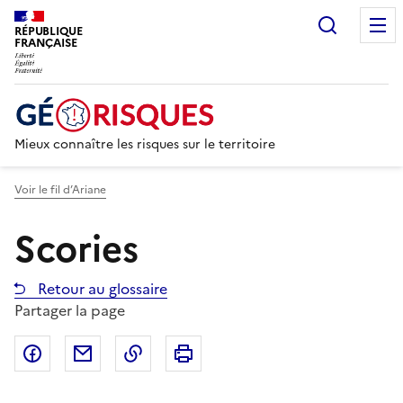
Recherc
RÉPUBLIQUE
FRANÇAISE
Mieux connaître les risques sur le territoire
Voir le fil d’Ariane
Scories
Retour au glossaire
Partager la page
Partager sur Facebook
Partager par email
Copier dans le presse-papier
Imprimer