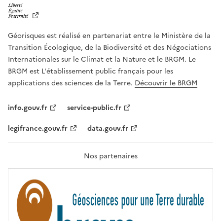
I
B
E
R
Géorisques est réalisé en partenariat entre le Ministère de la
T
É
Transition Écologique, de la Biodiversité et des Négociations
,
Internationales sur le Climat et la Nature et le BRGM. Le
É
G
BRGM est L'établissement public français pour les
A
applications des sciences de la Terre.
Découvrir le BRGM
L
I
T
info.gouv.fr
service-public.fr
É
,
legifrance.gouv.fr
data.gouv.fr
F
R
A
T
Nos partenaires
E
R
N
I
T
É