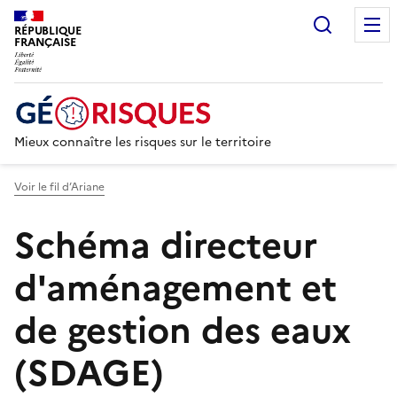
Recherc
RÉPUBLIQUE
FRANÇAISE
Mieux connaître les risques sur le territoire
Voir le fil d’Ariane
Schéma directeur
d'aménagement et
de gestion des eaux
(SDAGE)