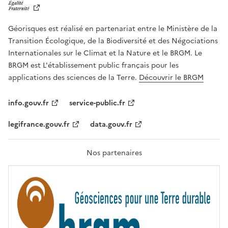
B
E
R
Géorisques est réalisé en partenariat entre le Ministère de la
T
É
Transition Écologique, de la Biodiversité et des Négociations
,
Internationales sur le Climat et la Nature et le BRGM. Le
É
G
BRGM est L'établissement public français pour les
A
applications des sciences de la Terre.
Découvrir le BRGM
L
I
T
info.gouv.fr
service-public.fr
É
,
legifrance.gouv.fr
data.gouv.fr
F
R
A
T
Nos partenaires
E
R
N
I
T
É