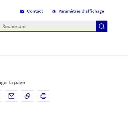
Contact
Paramètres d'affichage
echercher
Recherche
ager la page
Partager sur Facebook
Partager par email
Copier dans le presse-papier
Imprimer