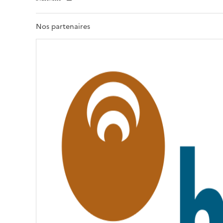
E
R
T
Nos partenaires
É
,
É
G
A
L
I
T
É
,
F
R
A
T
E
R
N
I