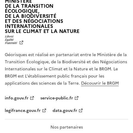
MINISTÈRE
DE LA TRANSITION
ÉCOLOGIQUE,
DE LA BIODIVERSITÉ
ET DES NÉGOCIATIONS
INTERNATIONALES
L
SUR LE CLIMAT ET LA NATURE
I
B
E
R
Géorisques est réalisé en partenariat entre le Ministère de la
T
É
Transition Écologique, de la Biodiversité et des Négociations
,
Internationales sur le Climat et la Nature et le BRGM. Le
É
G
BRGM est L'établissement public français pour les
A
applications des sciences de la Terre.
Découvrir le BRGM
L
I
T
info.gouv.fr
service-public.fr
É
,
legifrance.gouv.fr
data.gouv.fr
F
R
A
T
Nos partenaires
E