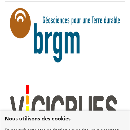
R
N
I
T
É
Nous utilisons des cookies