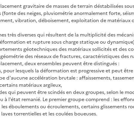
acement gravitaire de masses de terrain déstabilisées sous 
es (fonte des neiges, pluviométrie anormalement forte, séism
ement, vibration, déboisement, exploitation de matériaux
es très diverses qui résultent de la multiplicité des mécani
 déformation et rupture sous charge statique ou dynamique)
tements géotechniques des matériaux sollicités et des co
 géométrie des réseaux de fractures, caractéristiques des na
éplacement, deux ensembles peuvent être distingués :
s, pour lesquels la déformation est progressive et peut ê
pe d'aucune accélération brutale : affaissements, tassement
certains matériaux argileux,
des qui peuvent être scindés en deux groupes, selon le m
u à l'état remanié. Le premier groupe comprend : les effon
, les éboulements ou écroulements, certains glissements r
laves torrentielles et les coulées boueuses.