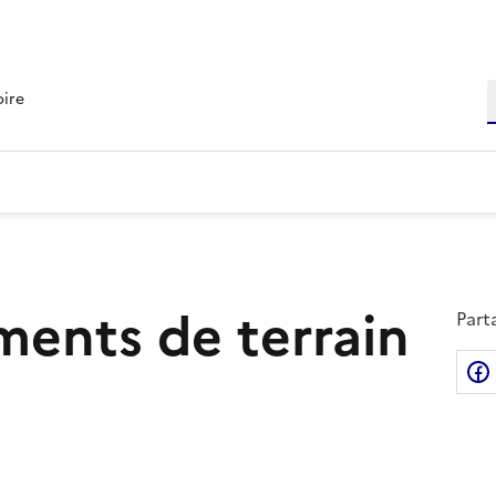
R
oire
ents de terrain
Part