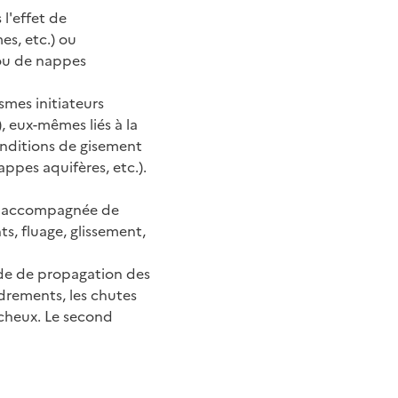
l'effet de
es, etc.) ou
 ou de nappes
smes initiateurs
, eux-mêmes liés à la
nditions de gisement
ppes aquifères, etc.).
tre accompagnée de
s, fluage, glissement,
ode de propagation des
drements, les chutes
ocheux. Le second