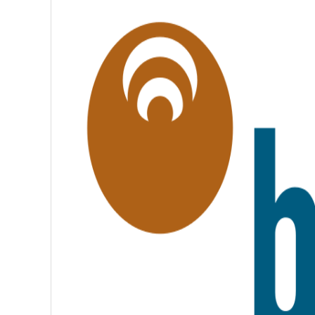
É
G
A
L
I
T
É
,
F
R
A
T
E
R
N
I
T
É