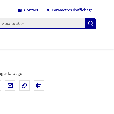
Contact
Paramètres d'affichage
echercher
Recherche
ager la page
Partager sur Facebook
Partager par email
Copier dans le presse-papier
Imprimer