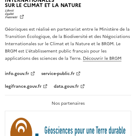
INTERNATIONALES
L
SUR LE CLIMAT ET LA NATURE
I
B
E
R
Géorisques est réalisé en partenariat entre le Ministère de la
T
É
Transition Écologique, de la Biodiversité et des Négociations
,
Internationales sur le Climat et la Nature et le BRGM. Le
É
G
BRGM est L'établissement public français pour les
A
applications des sciences de la Terre.
Découvrir le BRGM
L
I
T
info.gouv.fr
service-public.fr
É
,
legifrance.gouv.fr
data.gouv.fr
F
R
A
T
Nos partenaires
E
R
N
I
T
É