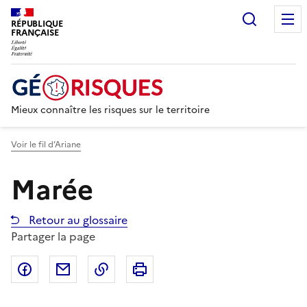
Recherc
RÉPUBLIQUE
FRANÇAISE
Mieux connaître les risques sur le territoire
Voir le fil d’Ariane
Marée
Retour au glossaire
Partager la page
Partager sur Facebook
Partager par email
Copier dans le presse-papier
Imprimer