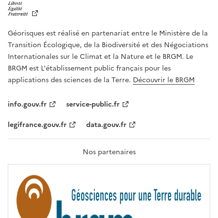
I
B
E
R
Géorisques est réalisé en partenariat entre le Ministère de la
T
É
Transition Écologique, de la Biodiversité et des Négociations
,
Internationales sur le Climat et la Nature et le BRGM. Le
É
G
BRGM est L'établissement public français pour les
A
applications des sciences de la Terre.
Découvrir le BRGM
L
I
T
info.gouv.fr
service-public.fr
É
,
legifrance.gouv.fr
data.gouv.fr
F
R
A
T
Nos partenaires
E
R
N
I
T
É