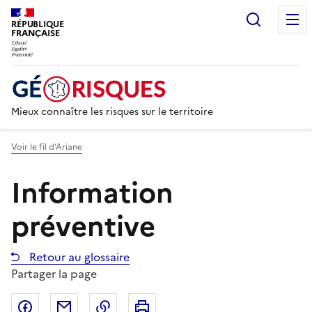
Recherc
RÉPUBLIQUE
FRANÇAISE
Mieux connaître les risques sur le territoire
Voir le fil d’Ariane
Information
préventive
Retour au glossaire
Partager la page
Partager sur Facebook
Partager par email
Copier dans le presse-papier
Imprimer