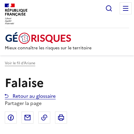
Recherc
RÉPUBLIQUE
FRANÇAISE
Mieux connaître les risques sur le territoire
Voir le fil d’Ariane
Falaise
Retour au glossaire
Partager la page
Partager sur Facebook
Partager par email
Copier dans le presse-papier
Imprimer