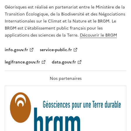
R
Géorisques est réalisé en partenariat entre le Ministère de la
T
É
Transition Écologique, de la Biodiversité et des Négociations
,
Internationales sur le Climat et la Nature et le BRGM. Le
É
G
BRGM est L'établissement public français pour les
A
applications des sciences de la Terre.
Découvrir le BRGM
L
I
T
info.gouv.fr
service-public.fr
É
,
legifrance.gouv.fr
data.gouv.fr
F
R
A
T
Nos partenaires
E
R
N
I
T
É