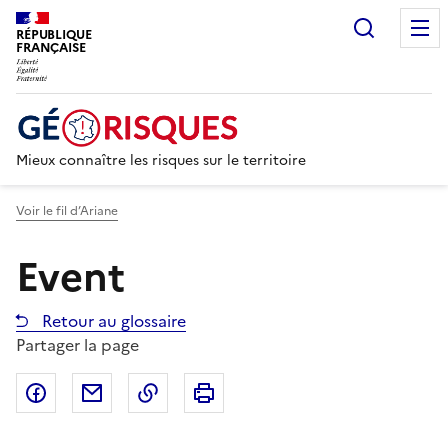
Recherc
RÉPUBLIQUE
FRANÇAISE
Mieux connaître les risques sur le territoire
Voir le fil d’Ariane
Event
Retour au glossaire
Partager la page
Partager sur Facebook
Partager par email
Copier dans le presse-papier
Imprimer