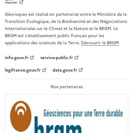
B
E
R
Géorisques est réalisé en partenariat entre le Ministère de la
T
É
Transition Écologique, de la Biodiversité et des Négociations
,
Internationales sur le Climat et la Nature et le BRGM. Le
É
G
BRGM est L'établissement public français pour les
A
applications des sciences de la Terre.
Découvrir le BRGM
L
I
T
info.gouv.fr
service-public.fr
É
,
legifrance.gouv.fr
data.gouv.fr
F
R
A
T
Nos partenaires
E
R
N
I
T
É