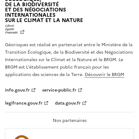
DE LA BIODIVERSITÉ
ET DES NÉGOCIATIONS
INTERNATIONALES
L
SUR LE CLIMAT ET LA NATURE
I
B
E
R
Géorisques est réalisé en partenariat entre le Ministère de la
T
É
Transition Écologique, de la Biodiversité et des Négociations
,
Internationales sur le Climat et la Nature et le BRGM. Le
É
G
BRGM est L'établissement public français pour les
A
applications des sciences de la Terre.
Découvrir le BRGM
L
I
T
info.gouv.fr
service-public.fr
É
,
legifrance.gouv.fr
data.gouv.fr
F
R
A
T
Nos partenaires
E
R
N