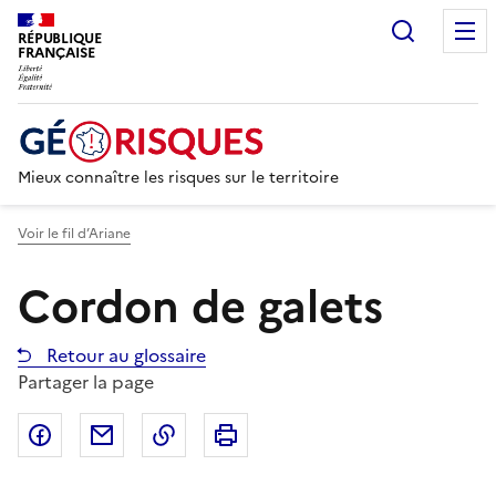
Recherc
RÉPUBLIQUE
FRANÇAISE
Mieux connaître les risques sur le territoire
Voir le fil d’Ariane
Cordon de galets
Retour au glossaire
Partager la page
Partager sur Facebook
Partager par email
Copier dans le presse-papier
Imprimer