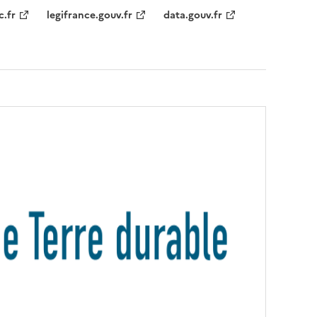
c.fr
legifrance.gouv.fr
data.gouv.fr