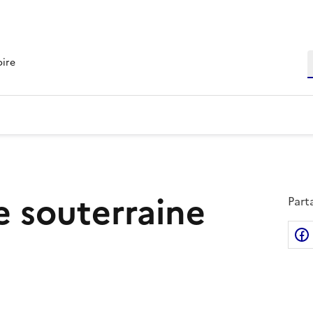
R
oire
e souterraine
Part