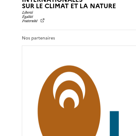
L
SUR LE CLIMAT ET LA NATURE
I
B
E
R
T
Nos partenaires
É
,
É
G
A
L
I
T
É
,
F
R
A
T
E