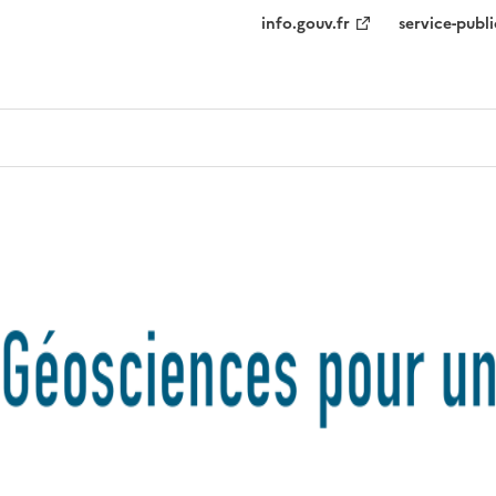
info.gouv.fr
service-publi