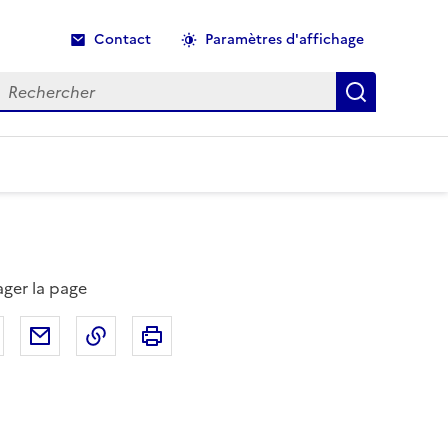
Contact
Paramètres d'affichage
echercher
Recherche
ager la page
Partager sur Facebook
Partager par email
Copier dans le presse-papier
Imprimer