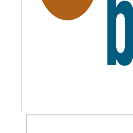
R
N
I
T
É