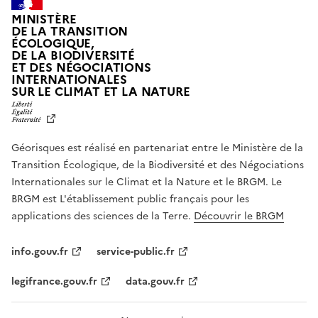
MINISTÈRE
DE LA TRANSITION
ÉCOLOGIQUE,
DE LA BIODIVERSITÉ
ET DES NÉGOCIATIONS
INTERNATIONALES
L
SUR LE CLIMAT ET LA NATURE
I
B
E
R
Géorisques est réalisé en partenariat entre le Ministère de la
T
É
Transition Écologique, de la Biodiversité et des Négociations
,
Internationales sur le Climat et la Nature et le BRGM. Le
É
G
BRGM est L'établissement public français pour les
A
applications des sciences de la Terre.
Découvrir le BRGM
L
I
T
info.gouv.fr
service-public.fr
É
,
legifrance.gouv.fr
data.gouv.fr
F
R
A