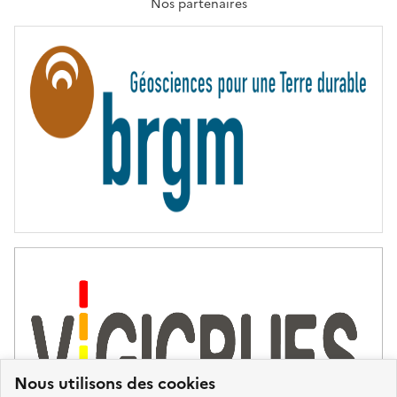
T
Nos partenaires
E
R
N
I
T
É
Nous utilisons des cookies